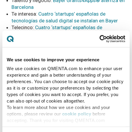
Talento y negocio:
Bayer Grants4Apps® aterriza en
Barcelona
Te interesa:
Cuatro ‘startups’ españolas de
tecnologías de salud digital se instalan en Bayer
Telecinco:
Cuatro ‘startups’ españolas de
tecnologías de salud digital se instalan en Bayer
Yahoo:
Cuatro ‘startups’ españolas de tecnologías
de salud digital se instalan en Bayer
We use cookies to improve your experience
We use cookies on QMENTA.com to enhance your user
experience and gain a better understanding of your
preferences. You can choose to accept our cookie policy
as it is or customize your preferences by selecting the
types of cookies you want to accept. If you prefer, you
can also opt-out of cookies altogether.
To learn more about how we use cookies and your
options, please review our
cookie policy
before
accepting. Thank you for visiting QMENTA.com